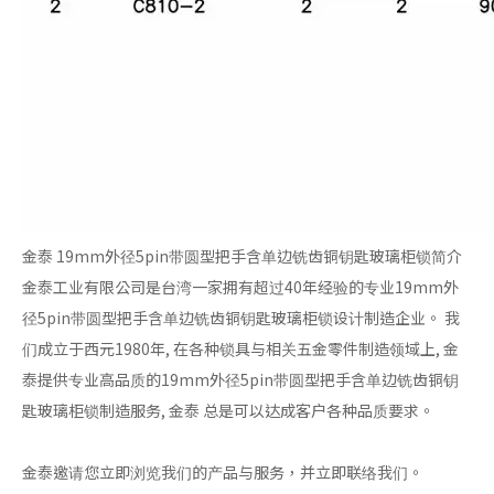
金泰 19mm外径5pin带圆型把手含单边铣齿铜钥匙玻璃柜锁简介
金泰工业有限公司是台湾一家拥有超过40年经验的专业19mm外
径5pin带圆型把手含单边铣齿铜钥匙玻璃柜锁设计制造企业。 我
们成立于西元1980年, 在各种锁具与相关五金零件制造领域上, 金
泰提供专业高品质的19mm外径5pin带圆型把手含单边铣齿铜钥
匙玻璃柜锁制造服务, 金泰 总是可以达成客户各种品质要求。
金泰邀请您立即浏览我们的产品与服务，并立即联络我们。