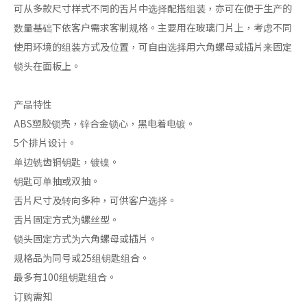
可从多款尺寸样式不同的舌片中选择配搭组装，亦可在便于生产的
数量基础下依客户需求客制规格。主要用在玻璃门片上，考虑不同
使用环境的组装方式及位置，可自由选择用六角螺母或插片来固定
锁头在面板上。
产品特性
ABS塑胶锁壳，锌合金锁心，黑电着电镀。
5个排片设计。
单边铣齿铜钥匙，镀镍。
钥匙可单抽或双抽。
舌片尺寸及转向多种，可供客户选择。
舌片固定方式为螺丝型。
锁头固定方式为六角螺母或插片。
规格品为同号或25组钥匙组合。
最多有100组钥匙组合。
订购需知