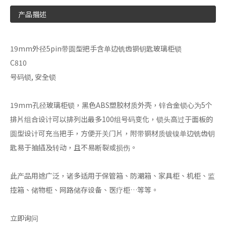
产品描述
19mm外径5pin带圆型把手含单边铣齿铜钥匙玻璃柜锁
C810
号码锁, 安全锁
19mm孔径玻璃柜锁，黑色ABS塑胶材质外壳，锌合金锁心为5个
排片组合设计可以排列出最多100组号码变化，锁头高过于面板的
圆型设计可充当把手，方便开关门片，附带铜材质镀镍单边铣齿钥
匙易于抽插及转动，且不易断裂或损伤。
此产品用途广泛，诸多适用于保管箱、防潮箱、家具柜、机柜、监
控箱、储物柜、网路储存设备、医疗柜…等等。
立即询问