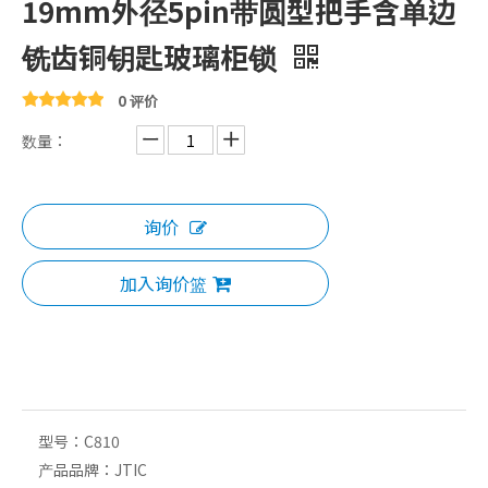
19mm外径5pin带圆型把手含单边
铣齿铜钥匙玻璃柜锁
0 评价
数量：
询价
加入询价篮
型号：
C810
产品品牌：
JTIC