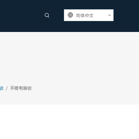
简体中文
锁
/
手提电脑锁